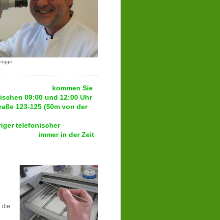
Gögge
kommen Sie
schen 09:00 und 12:00 Uhr
 123-125 (50m von der
traße).
iger telefonischer
64 immer in der Zeit
 zu vergeben.
 die