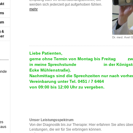
akt
werden sich jederzeit gut aufgehoben fühlen.
mehr
uns
um
g &
mer
Dr. med. Axel 
Liebe Patienten, 
gerne ohne Termin von Montag bis Freitag zwi
in meine Sprechstunde in der Königstraße
Ecke Mühlens
unde
Nachmittags sind die Sprechzeiten nur nach vorher
Vereinbarung unter Tel. 0451 / 7 64
von 09:00 bis 12:00 Uhr
Unser Leistungsspektrum
les
Von der Diagnostik bis zur Therapie: Hier erfahren Sie alles über
 aus
Leistungen, die wir für Sie erbringen können.