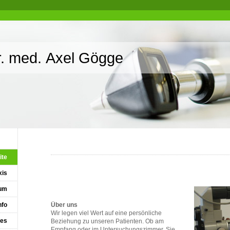
. med. Axel Gögge
ite
xis
rum
nfo
Über uns
Wir legen viel Wert auf eine persönliche
les
Beziehung zu unseren Patienten. Ob am
Empfang oder im Untersuchungszimmer, Sie