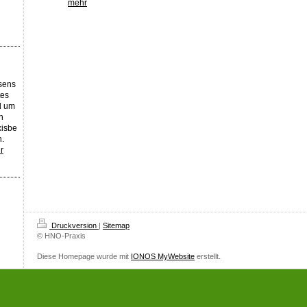
mehr
sens
tes
d um
n
xisbe
h.
r
Druckversion
|
Sitemap
© HNO-Praxis
Diese Homepage wurde mit
IONOS MyWebsite
erstellt.