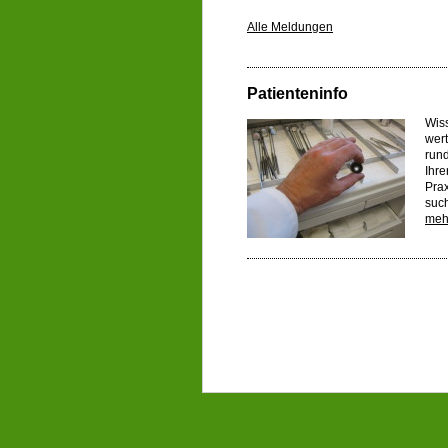
Alle Meldungen
Patienteninfo
Wis
wer
run
Ihre
Pra
suc
meh