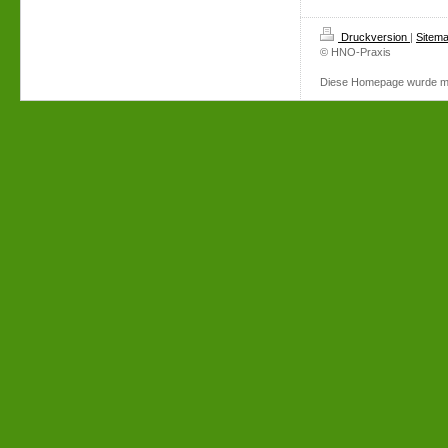
Druckversion
|
Sitem
© HNO-Praxis
Diese Homepage wurde m